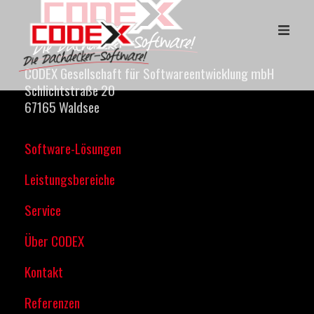
Software-Lösungen
CODEX Gesellschaft für Softwareentwicklung mbH
Schlichtstraße 20
Leistungsbereiche
67165 Waldsee
Service
Software-Lösungen
Über CODEX
Leistungsbereiche
Service
Kontakt
Über CODEX
Kontakt
Referenzen