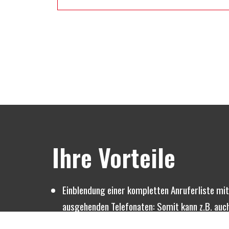
Ihre Vorteile
Einblendung einer kompletten Anruferliste mit
ausgehenden Telefonaten: Somit kann z.B. au
kontrolliert werden, wer angerufen hat oder w