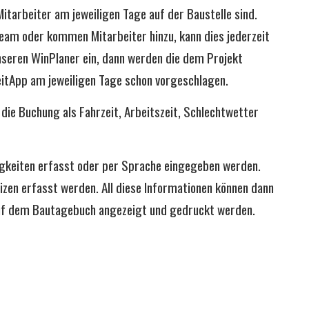
Mitarbeiter am jeweiligen Tage auf der Baustelle sind.
eam oder kommen Mitarbeiter hinzu, kann dies jederzeit
nseren WinPlaner ein, dann werden die dem Projekt
eitApp am jeweiligen Tage schon vorgeschlagen.
 die Buchung als Fahrzeit, Arbeitszeit, Schlechtwetter
gkeiten erfasst oder per Sprache eingegeben werden.
izen erfasst werden. All diese Informationen können dann
auf dem Bautagebuch angezeigt und gedruckt werden.
ots zur ZeitApp übermittelt werden. Die Mitarbeiter vor
sen und je Position und Tag den Arbeitsfortschritt in
dann automatisch an WinDach versandt, sodass in der WIN
 der Arbeiten auf der Baustelle überwacht werden kann.