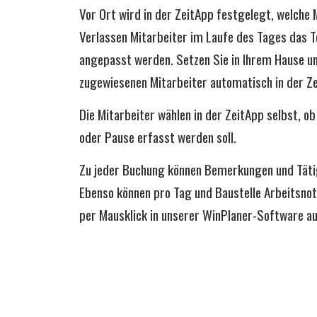
Vor Ort wird in der ZeitApp festgelegt, welche 
Verlassen Mitarbeiter im Laufe des Tages das T
angepasst werden. Setzen Sie in Ihrem Hause u
zugewiesenen Mitarbeiter automatisch in der Z
Die Mitarbeiter wählen in der ZeitApp selbst, ob
oder Pause erfasst werden soll.
Zu jeder Buchung können Bemerkungen und Täti
Ebenso können pro Tag und Baustelle Arbeitsnot
per Mausklick in unserer WinPlaner-Software 
Optional können auch die Positionen eines Angeb
Ort können sich dann die Positionen anzeigen las
Prozent erfassen. Diese Informationen werden 
Dach Positionserfassung tagesaktuell der Stand